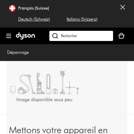
Sauter
Français (Suisse)
les
pages
Deutsch (Schweiz)
Italiano (Svizzera)
Votre
panier
Rechercher
est
dyson.ch
vide
Dépannage
Mettons votre appareil en