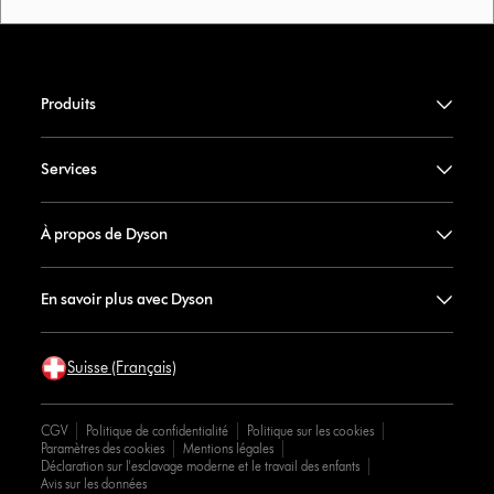
Produits
Services
À propos de Dyson
En savoir plus avec Dyson
Suisse (Français)
CGV
Politique de confidentialité
Politique sur les cookies
Paramètres des cookies
Mentions légales
Déclaration sur l'esclavage moderne et le travail des enfants
Avis sur les données