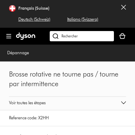
Sauter
Français (Suisse)
les
pages
Deutsch (Schweiz)
Italiano (Svizzera)
Votre
panier
Rechercher
est
dyson.ch
vide
Dépannage
Brosse rotative ne tourne pas / tourne
par intermittence
Voir toutes les étapes
Reference code:
X2HH