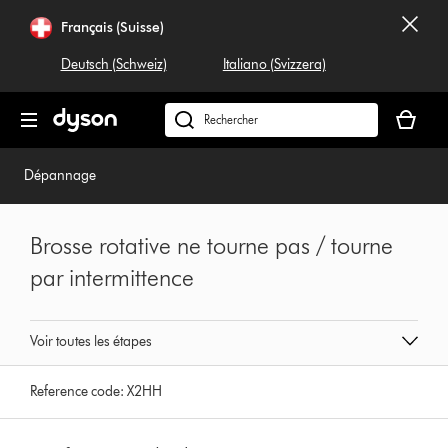
Sauter
Français (Suisse)
les
pages
Deutsch (Schweiz)
Italiano (Svizzera)
Votre
panier
Rechercher
est
dyson.ch
vide
Dépannage
Brosse rotative ne tourne pas / tourne
par intermittence
Voir toutes les étapes
Reference code:
X2HH