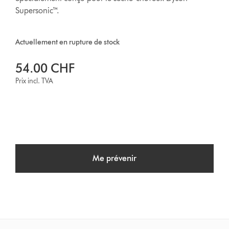
Supersonic™.
Actuellement en rupture de stock
54.00 CHF
Prix incl. TVA
Me prévenir
This