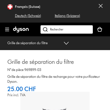
Sauter
Français (Suisse)
les
pages
Deutsch (Schweiz)
Italiano (Svizzera)
Votre
panier
Rechercher
est
dyson.ch
vide
Grille de séparation du filtre
Grille de séparation du filtre
N° de pièce 969899-03
Grille de séparation du filtre de rechange pour votre purificateur
Dyson.
25.00 CHF
Prix incl. TVA