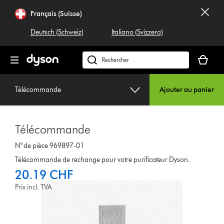
Sauter
Français (Suisse)
les
pages
Deutsch (Schweiz)
Italiano (Svizzera)
Votre
panier
Rechercher
est
dyson.ch
vide
Télécommande
Ajouter au panier
Télécommande
N° de pièce 969897-01
Télécommande de rechange pour votre purificateur Dyson.
20.19 CHF
Prix incl. TVA