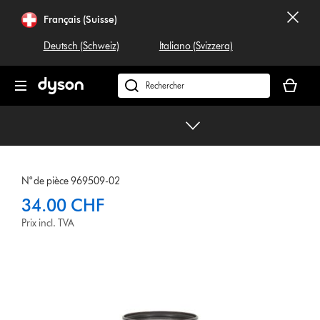
Sauter
Français (Suisse)
les
pages
Deutsch (Schweiz)
Italiano (Svizzera)
Votre
panier
Rechercher
est
dyson.ch
vide
N° de pièce 969509-02
34.00 CHF
Prix incl. TVA