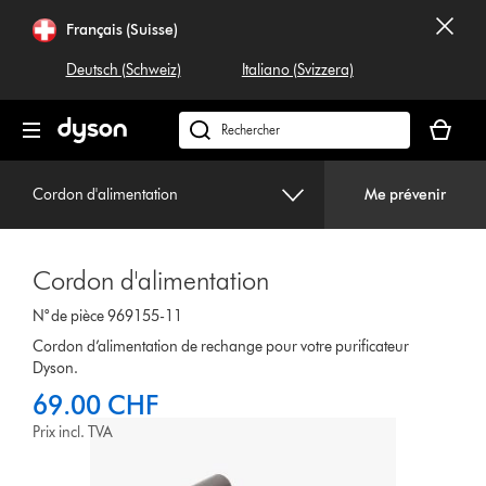
Sauter
Français (Suisse)
les
pages
Deutsch (Schweiz)
Italiano (Svizzera)
Votre
panier
Rechercher
est
dyson.ch
vide
Cordon d'alimentation
Me prévenir
Cordon d'alimentation
N° de pièce 969155-11
Cordon d’alimentation de rechange pour votre purificateur
Dyson.
69.00 CHF
Prix incl. TVA