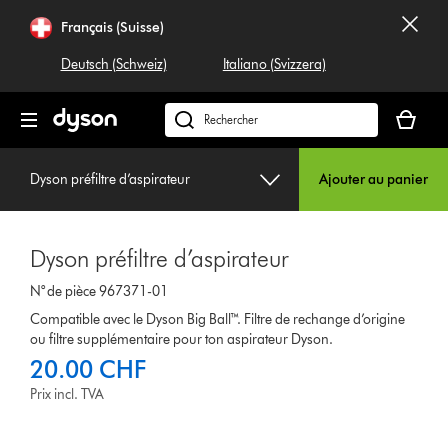
Sauter
Français (Suisse)
les
pages
Deutsch (Schweiz)
Italiano (Svizzera)
Votre
panier
Rechercher
est
dyson.ch
vide
Dyson préfiltre d’aspirateur
Ajouter au panier
Dyson préfiltre d’aspirateur
N° de pièce 967371-01
Compatible avec le Dyson Big Ball™. Filtre de rechange d’origine
ou filtre supplémentaire pour ton aspirateur Dyson.
20.00 CHF
Prix incl. TVA