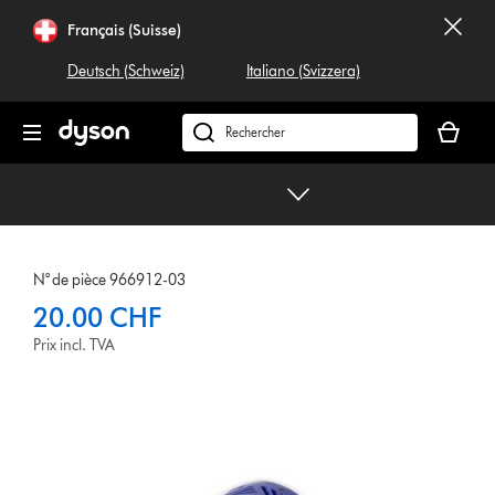
Sauter
Français (Suisse)
les
pages
Deutsch (Schweiz)
Italiano (Svizzera)
Votre
panier
Rechercher
est
dyson.ch
vide
N° de pièce 966912-03
20.00 CHF
Prix incl. TVA