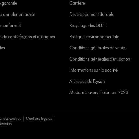
e garantie
Carrière
u annuler un achat
Développement durable
 conformité
Recyclage des DEEE
ion de contrefaçons et arnaques
Politique environnementale
des
Conditions générales de vente
Conditions générales d'utilisation
Informations sur la société
A propos de Dyson
Modern Slavery Statement 2023
es des cookies
Mentions légales
 données