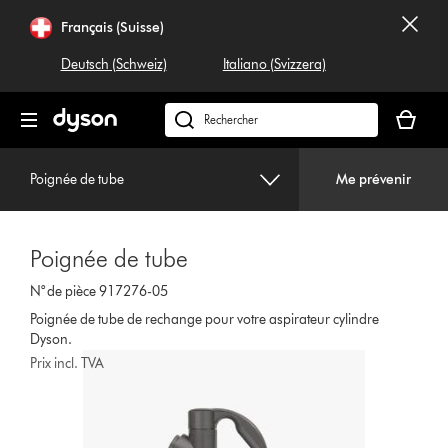
Sauter
Français (Suisse)
les
pages
Deutsch (Schweiz)
Italiano (Svizzera)
Votre
panier
Rechercher
est
dyson.ch
vide
Poignée de tube
Me prévenir
Poignée de tube
N° de pièce 917276-05
Poignée de tube de rechange pour votre aspirateur cylindre
Dyson.
Prix incl. TVA