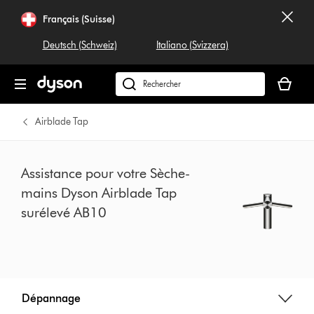
Sauter
Français (Suisse)
les
pages
Deutsch (Schweiz)
Italiano (Svizzera)
Votre
panier
Rechercher
est
dyson.ch
vide
Airblade Tap
Assistance pour votre Sèche-
mains Dyson Airblade Tap
surélevé AB10
Dépannage