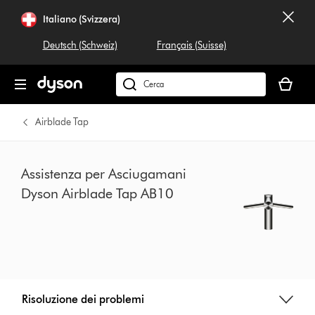
Salta
Italiano (Svizzera)
navigazione
Deutsch (Schweiz)
Français (Suisse)
Il
carrello
Cerca
è
su
vuoto
dyson.ch
Airblade Tap
Assistenza per Asciugamani
Dyson Airblade Tap AB10
Risoluzione dei problemi