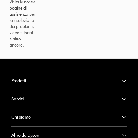
Visita le nostre
pagine di
assistenza
per
la risoluzione
dei problemi,
video tutorial
e altro
ancora.
Prodotti
Servizi
Chi siamo
Altro da Dyson