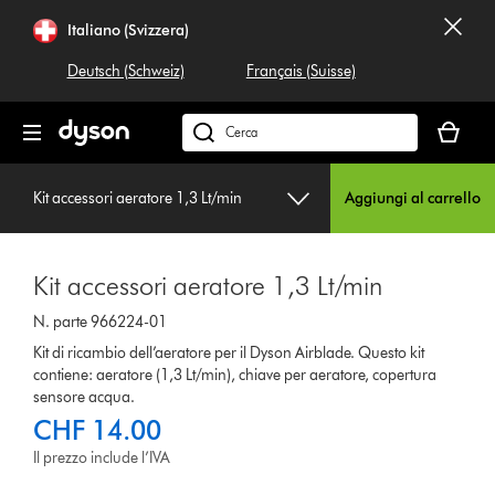
Salta
Italiano (Svizzera)
navigazione
Deutsch (Schweiz)
Français (Suisse)
Il
carrello
Cerca
è
su
vuoto
dyson.ch
Kit accessori aeratore 1,3 Lt/min
Aggiungi al carrello
Kit accessori aeratore 1,3 Lt/min
N. parte 966224-01
Kit di ricambio dell’aeratore per il Dyson Airblade. Questo kit
contiene: aeratore (1,3 Lt/min), chiave per aeratore, copertura
sensore acqua.
CHF 14.00
Il prezzo include l’IVA