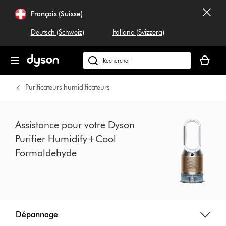
Sauter
Français (Suisse)
les
pages
Deutsch (Schweiz)
Italiano (Svizzera)
Votre
panier
Rechercher
est
dyson.ch
vide
Purificateurs humidificateurs
Assistance pour votre Dyson
Purifier Humidify+Cool
Formaldehyde
Dépannage