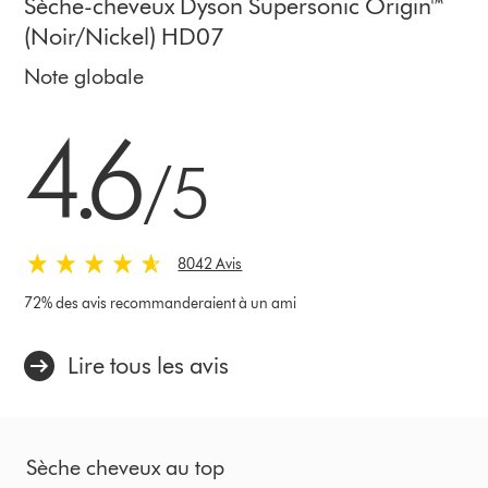
Sèche-cheveux Dyson Supersonic Origin™
(Noir/Nickel) HD07
Note globale
4.6 stars out of 5 from 8042 Avis
4.6
/5
8042 Avis
72% des avis recommanderaient à un ami
Lire tous les avis
Sèche cheveux au top