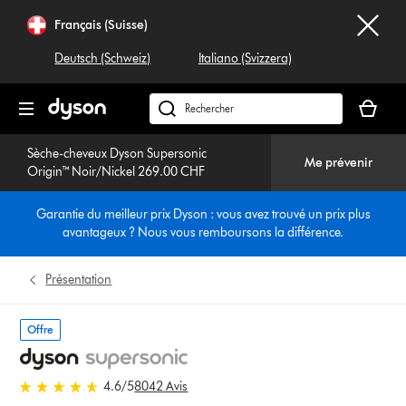
Receive top tips from Dyson stylists, hear
Sauter
Français (Suisse)
les
about brand new technology, special gift
pages
Deutsch (Schweiz)
editions and accessories.
Italiano (Svizzera)
And get invitations to special events.
Votre
panier
Rechercher
est
dyson.ch
Be the first to know
vide
Sèche-cheveux Dyson Supersonic
Me prévenir
Origin™ Noir/Nickel 269.00 CHF
Garantie du meilleur prix Dyson : vous avez trouvé un prix plus
avantageux ? Nous vous remboursons la différence.
Présentation
Offre
4.6 stars out of 5 from 8042
4.6
/5
8042 Avis
Avis