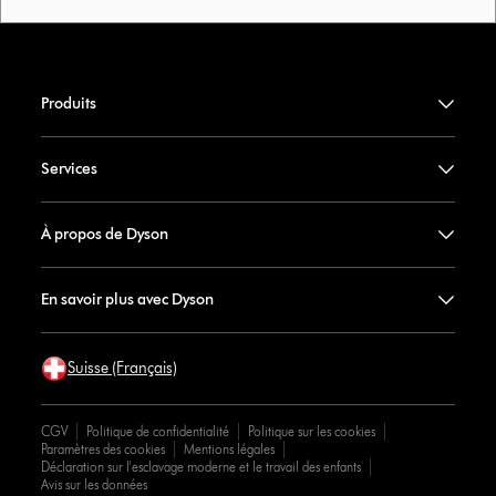
Produits
Services
À propos de Dyson
En savoir plus avec Dyson
Suisse (Français)
CGV
Politique de confidentialité
Politique sur les cookies
Paramètres des cookies
Mentions légales
Déclaration sur l'esclavage moderne et le travail des enfants
Avis sur les données