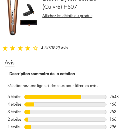
pour
(Cuivré) HS07
afficher
les
Affichez les détails du produit
avis
sur
ce
modèle
ci-
4.3
/5
3829 Avis
4.3
dessous
stars
out
of
5
from
3829
Avis