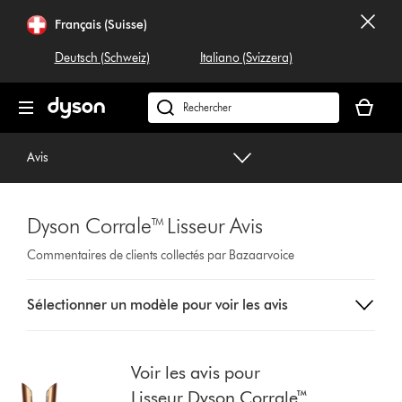
Sauter
Français (Suisse)
les
pages
Deutsch (Schweiz)
Italiano (Svizzera)
Votre
panier
Rechercher
est
dyson.ch
vide
Avis
Dyson Corrale™ Lisseur Avis
Commentaires de clients collectés par Bazaarvoice
Sélectionnez
Sélectionner un modèle pour voir les avis
un
bouton
dans
la
Voir les avis pour
liste
Lisseur Dyson Corrale™