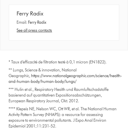
Ferry Radix
Email:
Ferry Radix
See all press contacts
* Taux d’efficacité de filtration testé à 0,1 micron (EN1822).
** Lungs, Science & innovation, National
Geographic,
https://www.nationalgeographic.com/science/health-
and-human-body/human-body/lungs/
*** Hulin et al., Respiratory Health und Raumluftschadstoffe
basierend auf quantitativen Expositionsabschätzungen,
European Respiratory Journal, Okt. 2012.
**** Klepeis NE, Nelson WC, Ott WR, et al. The National Human
Activity Pattern Survey (NHAPS): a resource for assessing
exposure to environmental pollutants. J Expo Anal Environ
Epidemiol 2001;11:231-52.