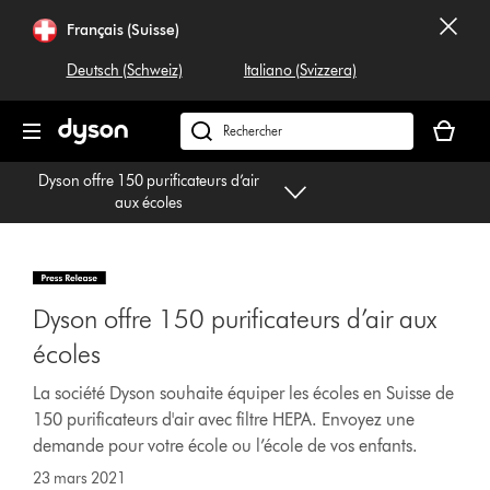
Sauter
Français (Suisse)
les
pages
Deutsch (Schweiz)
Italiano (Svizzera)
Votre
panier
Rechercher
est
dyson.ch
Dyson offre 150 purificateurs d’air
vide
aux écoles
Dyson offre 150 purificateurs d’air aux
écoles
La société Dyson souhaite équiper les écoles en Suisse de
150 purificateurs d'air avec filtre HEPA. Envoyez une
demande pour votre école ou l’école de vos enfants.
23 mars 2021