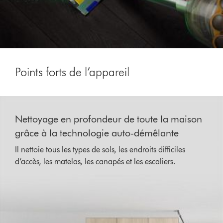
Points forts de l’appareil
This
is
Nettoyage en profondeur de toute la maison
a
carousel
grâce à la technologie auto-démêlante
with
Il nettoie tous les types de sols, les endroits difficiles
slides.
Use
d’accès, les matelas, les canapés et les escaliers.
Next
and
Previous
buttons
to
navigate,