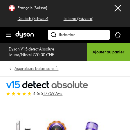
Sauter
Français (Suisse)
les
pages
Deutsch (Schweiz)
Italiano (Svizzera)
Votre
panier
Rechercher
est
dyson.ch
vide
Dyson V15 detect Absolute
Ajouter au panier
Jaune/Nickel 770.00 CHF
Aspirateurs balais sans fil
4.6 stars out of 5 from 17759
4.6
/5
17759 Avis
Avis