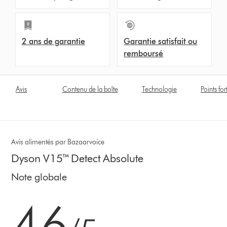
2 ans de garantie
Garantie satisfait ou
remboursé
Avis
Contenu de la boîte
Technologie
Points for
Avis alimentés par Bazaarvoice
Dyson V15™ Detect Absolute
Note globale
4.6 stars out of 5 from 17759 Avis
4.6