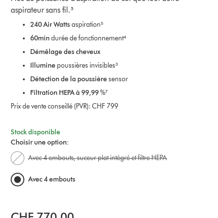
aspirateur sans fil.⁵
240 Air Watts
aspiration⁵
60min
durée de fonctionnement⁴
Démêlage des cheveux
Illumine
poussières invisibles³
Détection de la poussière
sensor
Filtration HEPA à 99,99
%⁷
Prix de vente conseillé (PVR): CHF 799
Stock disponible
Choisir une option:
Avec 4 embouts, suceur plat intégré et filtre HEPA
Avec 4 embouts
CHF 770.00