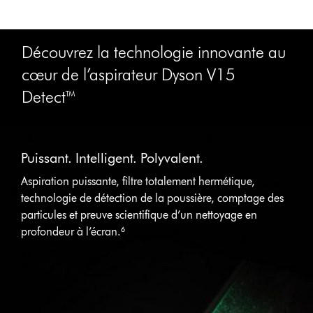
Découvrez la technologie innovante au
cœur de l’aspirateur Dyson V15
Detect™
This
is
Puissant. Intelligent. Polyvalent.
a
carousel
Aspiration puissante, filtre totalement hermétique,
with
technologie de détection de la poussière, comptage des
slides.
particules et preuve scientifique d’un nettoyage en
Use
Next
profondeur à l’écran.⁶
and
Previous
buttons
to
navigate,