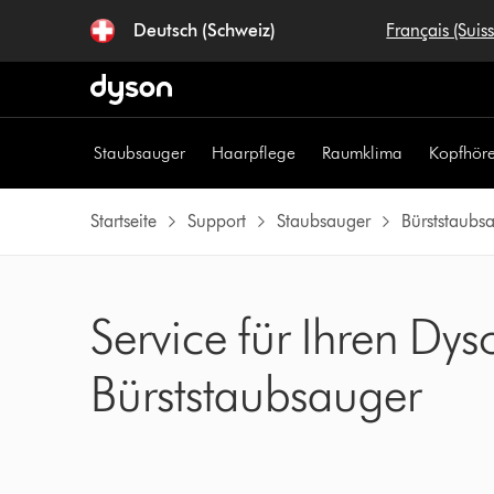
Navigation
Deutsch (Schweiz)
Français (Suis
überspringen
Staubsauger
Haarpflege
Raumklima
Kopfhöre
Startseite
Support
Staubsauger
Bürststaubs
Service für Ihren D
Bürststaubsauger