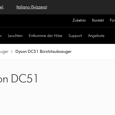
se)
Italiano (Svizzera)
Zubehör
Kontakt
Fü
r
Leuchten
Entkomme der Hitze
Support
Angebote
auger
Dyson DC51 Bürststaubsauger
yson DC51