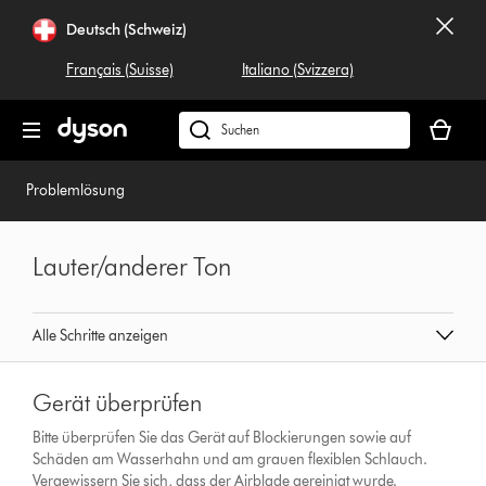
Navigation
Deutsch (Schweiz)
überspringen
Français (Suisse)
Italiano (Svizzera)
Dein
Warenko
Dyson.ch
ist
durchsuchen
leer
Problemlösung
Lauter/anderer Ton
Alle Schritte anzeigen
Gerät überprüfen
Bitte überprüfen Sie das Gerät auf Blockierungen sowie auf
Schäden am Wasserhahn und am grauen flexiblen Schlauch.
Vergewissern Sie sich, dass der Airblade gereinigt wurde.