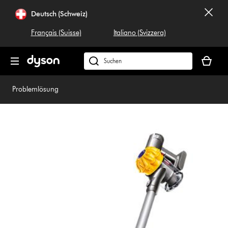
Navigation
Deutsch (Schweiz)
überspringen
Français (Suisse)
Italiano (Svizzera)
Dein
Warenko
Dyson.ch
ist
durchsuchen
leer
Problemlösung