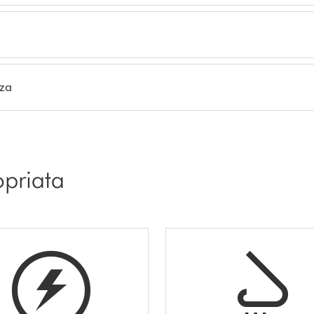
nza
opriata