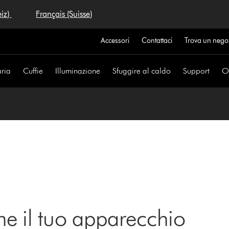
eiz)
Français (Suisse)
Accessori
Contattaci
Trova un nego
aria
Cuffie
Illuminazione
Sfuggire al caldo
Support
Of
ne il tuo apparecchio