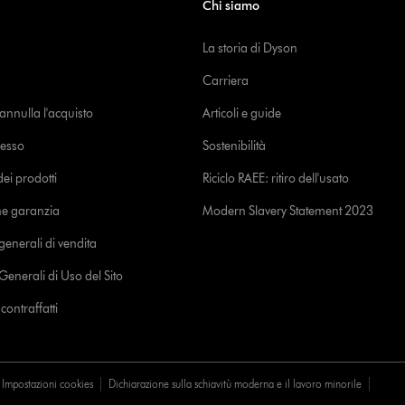
Chi siamo
La storia di Dyson
Carriera
o annulla l'acquisto
Articoli e guide
cesso
Sostenibilità
i prodotti
Riciclo RAEE: ritiro dell'usato
ne garanzia
Modern Slavery Statement 2023
generali di vendita
Generali di Uso del Sito
ontraffatti
Impostazioni cookies
Dichiarazione sulla schiavitù moderna e il lavoro minorile