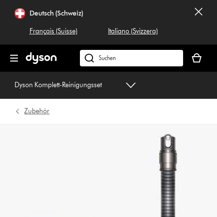
Navigation
Deutsch (Schweiz)
überspringen
Français (Suisse)
Italiano (Svizzera)
Dein
Warenko
Dyson.ch
ist
durchsuchen
leer
Dyson Komplett-Reinigungsset
Zubehör