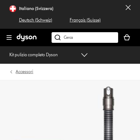
Salta
Italiano (Svizzera)
navigazione
Deutsch (Schweiz)
Français (Suisse)
Il
carrello
Cerca
è
su
vuoto
dyson.ch
Kit pulizia completo Dyson
Accessori