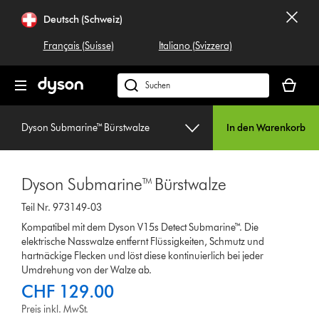
Navigation
Deutsch (Schweiz)
überspringen
Français (Suisse)
Italiano (Svizzera)
Dein
Warenko
Dyson.ch
ist
durchsuchen
leer
Dyson Submarine™ Bürstwalze
In den Warenkorb
Dyson Submarine™ Bürstwalze
Teil Nr. 973149-03
Kompatibel mit dem Dyson V15s Detect Submarine™. Die
elektrische Nasswalze entfernt Flüssigkeiten, Schmutz und
hartnäckige Flecken und löst diese kontinuierlich bei jeder
Umdrehung von der Walze ab.
CHF 129.00
Preis inkl. MwSt.