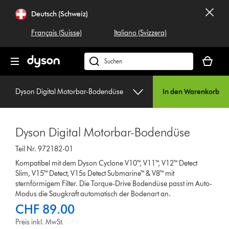
Navigation
Deutsch (Schweiz)
überspringen
Français (Suisse)
Italiano (Svizzera)
Dein
Warenko
Dyson.ch
ist
durchsuchen
leer
Dyson Digital Motorbar-Bodendüse
In den Warenkorb
Dyson Digital Motorbar-Bodendüse
Teil Nr. 972182-01
Kompatibel mit dem Dyson Cyclone V10™, V11™, V12™ Detect
Slim, V15™ Detect, V15s Detect Submarine™ & V8™ mit
sternförmigem Filter. Die Torque-Drive Bodendüse passt im Auto-
Modus die Saugkraft automatisch der Bodenart an.
CHF 89.00
Preis inkl. MwSt.