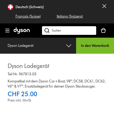
Navigation
Deutsch (Schweiz)
überspringen
Français (Suisse)
Italiano (Svizzera)
Dein
Warenko
Dyson.ch
ist
durchsuchen
leer
Dyson Ladegerät
In den Warenkorb
Dyson Ladegerät
Teil Nr. 967813-03
Kompatibel mit dem Dyson Car+Boat, V8™, DC58, DC61, DC62,
V6™ & V7™. Ersatzladegerät für deinen Dyson Staubsauger.
CHF 25.00
Preis inkl. MwSt.