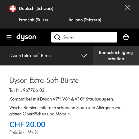
Navigation
Deutsch (Schweiz)
überspringen
Français (Suisse)
Italiano (Svizzera)
Dein
Warenko
Dyson.ch
ist
durchsuchen
leer
Benachrichtigung
Dyson Extra-Soft-Bürste
erhalten
Dyson Extra-Soft-Bürste
Teil Nr. 967766-02
Kompatibel mit Dyson V7™, V8™ & V10™ Staubsaugern.
Weiche Borsten entfernen schonend Staub und Allergene von
glatten Oberflächen und Möbeln.
CHF 20.00
Preis inkl. MwSt.