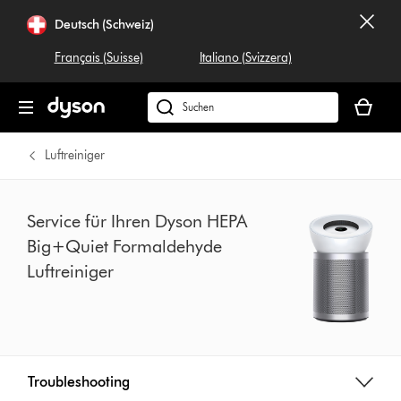
Navigation
Deutsch (Schweiz)
überspringen
Français (Suisse)
Italiano (Svizzera)
Dein
Warenko
Dyson.ch
ist
durchsuchen
leer
Luftreiniger
Service für Ihren Dyson HEPA
Big+Quiet Formaldehyde
Luftreiniger
Troubleshooting