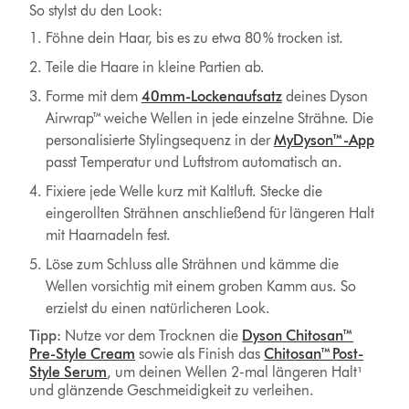
So stylst du den Look:
Föhne dein Haar, bis es zu etwa 80 % trocken ist.
Teile die Haare in kleine Partien ab.
Forme mit dem
40mm-Lockenaufsatz
deines Dyson
Airwrap™ weiche Wellen in jede einzelne Strähne. Die
personalisierte Stylingsequenz in der
MyDyson™-App
passt Temperatur und Luftstrom automatisch an.
Fixiere jede Welle kurz mit Kaltluft. Stecke die
eingerollten Strähnen anschließend für längeren Halt
mit Haarnadeln fest.
Löse zum Schluss alle Strähnen und kämme die
Wellen vorsichtig mit einem groben Kamm aus. So
erzielst du einen natürlicheren Look.
Tipp:
Nutze vor dem Trocknen die
Dyson Chitosan™
Pre-Style Cream
sowie als Finish das
Chitosan™ Post-
Style Serum
, um deinen Wellen 2-mal längeren Halt¹
und glänzende Geschmeidigkeit zu verleihen.