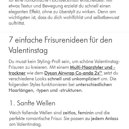
für eine romantische Hochsteckfrisur entscheidest: Mit
etwas Textur und Bewegung erzielst du schnell einen
eleganten Effekt, ohne zu überstylt zu wirken. Denn am
wichtigsten ist, dass du dich wohlfühlst und selbstbewusst
auftrittst.
7 einfache Frisurenideen für den
Valentinstag
Du musst kein Styling-Profi sein, um schöne Valentinstag-
Frisuren zu kreieren. Mit einem
Multi-Haarstyler und -
trockner
wie dem
Dyson Airwrap Co-anda 2x™
setzt du
verschiedene Looks
schnell und unkompliziert
um. Die
folgenden Styles funktionieren bei
unterschiedlichen
Haarlängen, -typen und -strukturen
.
1. Sanfte Wellen
Weich fallende Wellen sind
zeitlos, feminin
und die
perfekte romantische Frisur. Sie passen
zu jedem Anlass
am Valentinstag.