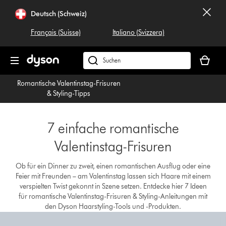
Navigation
Deutsch (Schweiz)
überspringen
Français (Suisse)
Italiano (Svizzera)
Dein
Warenko
Dyson.ch
ist
durchsuchen
Romantische Valentinstag-Frisuren
leer
& Styling-Tipps
7 einfache romantische
Valentinstag-Frisuren
Ob für ein Dinner zu zweit, einen romantischen Ausflug oder eine
Feier mit Freunden – am Valentinstag lassen sich Haare mit einem
verspielten Twist gekonnt in Szene setzen. Entdecke hier 7 Ideen
für romantische Valentinstag-Frisuren & Styling-Anleitungen mit
den Dyson Haarstyling-Tools und -Produkten.