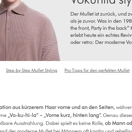
Der Mullet ist zurück, und z
als je zuvor. Was in den 198
the front, Party in the back“ 
erlebt heute ein echtes Rev
oder retro: Der moderne Vok
ein Trend-Haarschnitt. Mit 
Struktur, Länge und Attitüde
Styling-Möglichkeiten – von
sleek und ausgefallen. Wer d
Step-by-Step Mullet Styling
Pro-Tipps für den perfekten Mullet
ein Statement und zeigt, das
Haar beginnt. Erfahre hier,
Vokuhila perfekt in Szene set
tion aus kürzerem Haar vorne und an den Seiten
, währe
Name
„Vo-ku-hi-la“ – „Vorne kurz, hinten lang“.
Genau dieser
bare Ausstrahlung. Dabei spielt es keine Rolle,
ob Mann od
nd der moderne Mullet bei Männern oft kantig und rebellisch