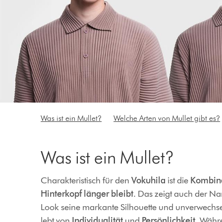
Was ist ein Mullet?
Welche Arten von Mullet gibt es?
Was ist ein Mullet?
Charakteristisch für den
Vokuhila
ist die
Kombina
Hinterkopf länger bleibt
. Das zeigt auch der 
Look seine markante Silhouette und unverwechsel
lebt von
Individualität
und
Persönlichkeit
. Währe