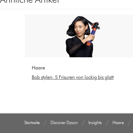
will
will
appear
appear
when
when
a
a
video
video
clip
clip
is
is
activated
activated
Haare
Bob stylen: 5 Frisuren von lockig bis glatt
Startseite
Discover Dyson
Insights
Haare