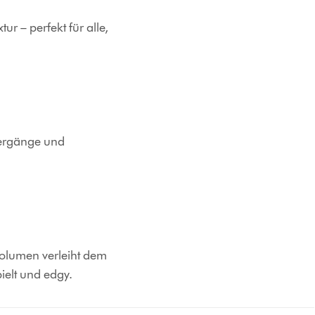
r – perfekt für alle,
Übergänge und
 Volumen verleiht dem
ielt und edgy.