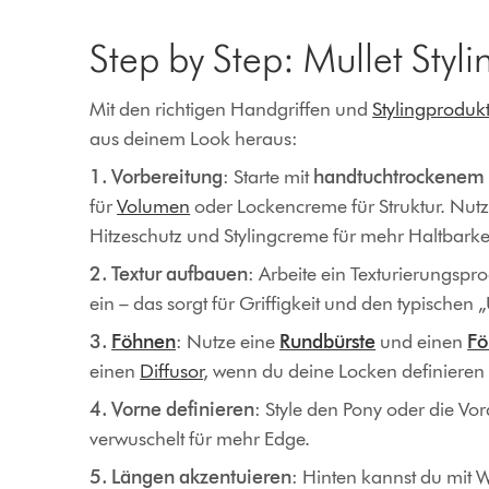
Step by Step: Mullet Styli
Mit den richtigen Handgriffen und
Stylingproduk
aus deinem Look heraus:
1. Vorbereitung
: Starte mit
handtuchtrockenem
für
Volumen
oder Lockencreme für Struktur. Nutze
Hitzeschutz und Stylingcreme für mehr Haltbarkei
2. Textur aufbauen
: Arbeite ein Texturierungspr
ein – das sorgt für Griffigkeit und den typische
3.
Föhnen
: Nutze eine
Rundbürste
und einen
Fö
einen
Diffusor
, wenn du deine Locken definieren m
4. Vorne definieren
: Style den Pony oder die Vo
verwuschelt für mehr Edge.
5. Längen akzentuieren
: Hinten kannst du mit