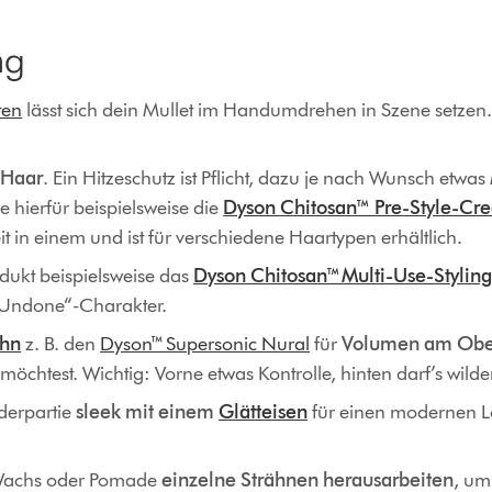
ng
ten
lässt sich dein Mullet im Handumdrehen in Szene setzen. 
 Haar
. Ein Hitzeschutz ist Pflicht, dazu je nach Wunsch etwa
 hierfür beispielsweise die
Dyson Chitosan™ Pre-Style-Cr
t in einem und ist für verschiedene Haartypen erhältlich.
odukt beispielsweise das
Dyson Chitosan™ Multi-Use-Styling
n „Undone“-Charakter.
hn
z. B. den
Dyson™ Supersonic Nural
für
Volumen am Obe
öchtest. Wichtig: Vorne etwas Kontrolle, hinten darf’s wilder
rderpartie
sleek mit einem
Glätteisen
für einen modernen L
 Wachs oder Pomade
einzelne Strähnen herausarbeiten
, um