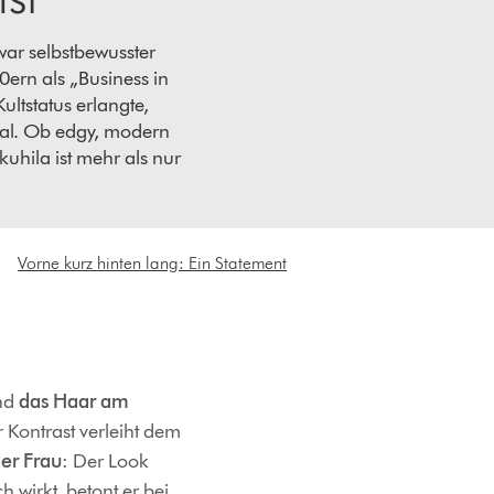
war selbstbewusster
0ern als „Business in
Kultstatus erlangte,
ival. Ob edgy, modern
uhila ist mehr als nur
seinem Mix aus
 bietet er unzählige
 undone bis hin zu
en Mullet trägt, setzt
Vorne kurz hinten lang: Ein Statement
s Individualität im
 wie du deinen
zt.
nd
das Haar am
 Kontrast verleiht dem
er Frau
: Der Look
 wirkt, betont er bei