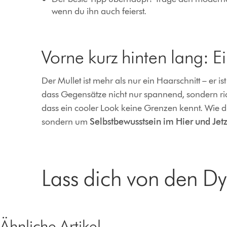
wenn du ihn auch feierst.
Vorne kurz hinten lang: E
Der Mullet ist mehr als nur ein Haarschnitt – er 
dass Gegensätze nicht nur spannend, sondern ric
dass ein cooler Look keine Grenzen kennt. Wie du d
sondern um
Selbstbewusstsein im Hier und Jetz
Lass dich von den Dy
left
right
buttonbutton
buttonbutton
Ähnliche Artikel