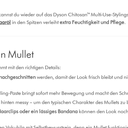
kannst du wieder auf das Dyson Chitosan™ Multi-Use-Styling
aaröl
in den Spitzen verleiht
extra Feuchtigkeit und Pflege
.
en Mullet
mt mit den richtigen Details:
nachgeschnitten
werden, damit der Look frisch bleibt und nic
tyling-Paste bringt sofort mehr Bewegung und macht den Schn
, hinten messy – um den typischen Charakter des Mullets zu
aarclips oder ein lässiges Bandana
können den Look noch 
Vokuhila mit Selbstbewusstsein, denn ein Mullet funktionier