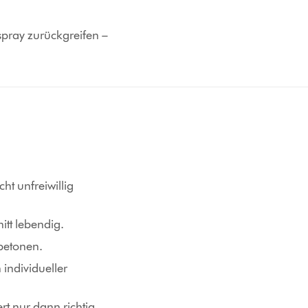
spray zurückgreifen –
ht unfreiwillig
itt lebendig.
 betonen.
individueller
t nur dann richtig,