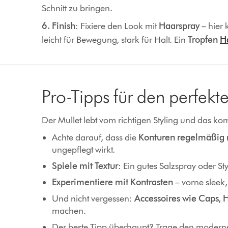
Schnitt zu bringen.
6. Finish
: Fixiere den Look mit
Haarspray
– hier 
leicht für Bewegung, stark für Halt. Ein
Tropfen
H
Pro-Tipps für den perfekt
Der Mullet lebt vom richtigen Styling und das kom
Achte darauf, dass die
Konturen regelmäßig 
ungepflegt wirkt.
Spiele mit Textur
: Ein gutes Salzspray oder S
Experimentiere mit Kontrasten
– vorne sleek
Und nicht vergessen:
Accessoires wie Caps, H
machen.
Der beste Tipp überhaupt? Trage den modernen 