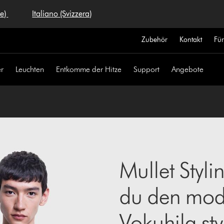
se)
Italiano (Svizzera)
Zubehör
Kontakt
Fü
r
Leuchten
Entkomme der Hitze
Support
Angebote
Mullet Styli
du den mod
Vokuhila sty