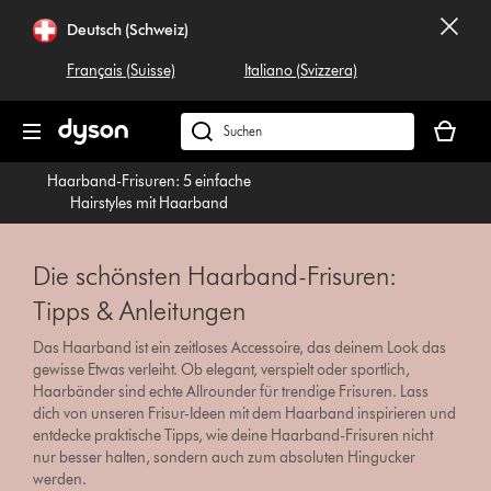
Navigation
Deutsch (Schweiz)
überspringen
Français (Suisse)
Italiano (Svizzera)
Dein
Warenko
Dyson.ch
ist
durchsuchen
Haarband-Frisuren: 5 einfache
leer
Hairstyles mit Haarband
Die schönsten Haarband-Frisuren:
Tipps & Anleitungen
Das Haarband ist ein zeitloses Accessoire, das deinem Look das
gewisse Etwas verleiht. Ob elegant, verspielt oder sportlich,
Haarbänder sind echte Allrounder für trendige Frisuren. Lass
dich von unseren Frisur-Ideen mit dem Haarband inspirieren und
entdecke praktische Tipps, wie deine Haarband-Frisuren nicht
nur besser halten, sondern auch zum absoluten Hingucker
werden.