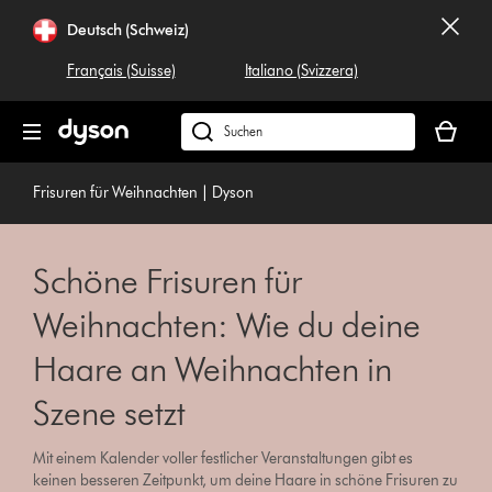
Navigation
Deutsch (Schweiz)
überspringen
Français (Suisse)
Italiano (Svizzera)
Dein
Warenko
Dyson.ch
ist
durchsuchen
leer
Frisuren für Weihnachten | Dyson
Schöne Frisuren für
Weihnachten: Wie du deine
Haare an Weihnachten in
Szene setzt
Mit einem Kalender voller festlicher Veranstaltungen gibt es
keinen besseren Zeitpunkt, um deine Haare in schöne Frisuren zu