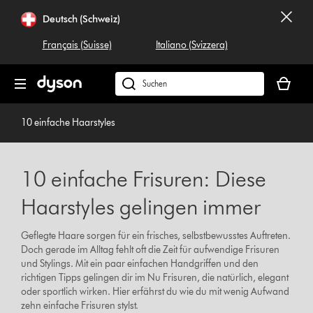
Navigation
Deutsch (Schweiz)
überspringen
Français (Suisse)
Italiano (Svizzera)
Dein
Warenko
Dyson.ch
ist
durchsuchen
leer
10 einfache Haarstyles
10 einfache Frisuren: Diese
Haarstyles gelingen immer
Geflegte Haare sorgen für ein frisches, selbstbewusstes Auftreten.
Doch gerade im Alltag fehlt oft die Zeit für aufwendige Frisuren
und Stylings. Mit ein paar einfachen Handgriffen und den
richtigen Tipps gelingen dir im Nu Frisuren, die natürlich, elegant
oder sportlich wirken. Hier erfährst du wie du mit wenig Aufwand
zehn einfache Frisuren stylst.