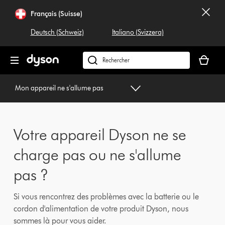
Sauter
Français (Suisse)
les
pages
Deutsch (Schweiz)
Italiano (Svizzera)
Votre
panier
Rechercher
est
dyson.ch
vide
Mon appareil ne s'allume pas
Votre appareil Dyson ne se
charge pas ou ne s'allume
pas ?
Si vous rencontrez des problèmes avec la batterie ou le
cordon d'alimentation de votre produit Dyson, nous
sommes là pour vous aider.