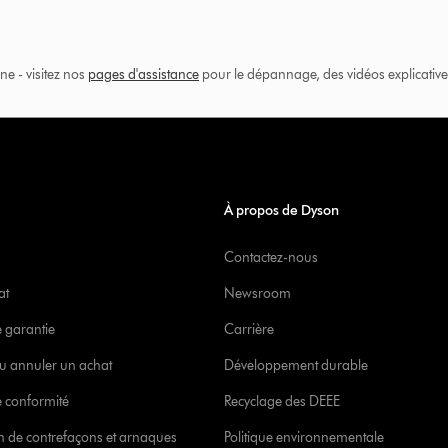
ne - visitez nos
pages d'assistance
pour le dépannage, des vidéos explicatives
À propos de Dyson
Contactez-nous
at
Newsroom
e garantie
Carrière
u annuler un achat
Développement durable
 conformité
Recyclage des DEEE
ion de contrefaçons et arnaques
Politique environnementale