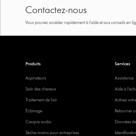
Contactez-nous
Vous pouvez accéder rapidement à l'aide et aux conseils en lig
Produits
Services
Aspirateurs
Assistance
Soin des cheveux
Aide à l'ach
Traitement de l'air
Activez votr
Éclairage
Retourner o
Casque audio
Données de
Sèche-mains pour entreprises
Identificat