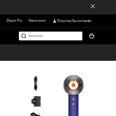
r
Dyson Pro
Newsroom
S'inscrire/Se connecter
Votre
Rechercher
panier
dyson.ch
est
vide