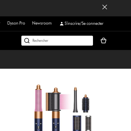
r
Dyson Pro
Newsroom
S'inscrire/Se connecter
Votre
Rechercher
panier
dyson.ch
est
vide