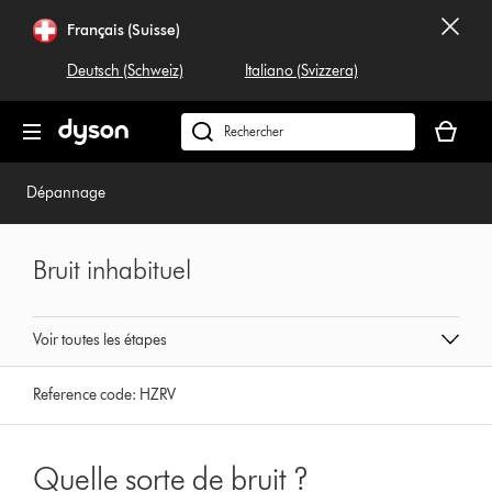
Sauter
Français (Suisse)
les
pages
Deutsch (Schweiz)
Italiano (Svizzera)
Votre
panier
Rechercher
est
dyson.ch
vide
Dépannage
Bruit inhabituel
Voir toutes les étapes
Reference code:
HZRV
Quelle sorte de bruit ?