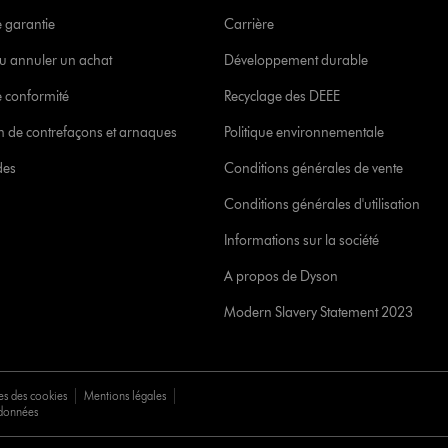
e garantie
Carrière
u annuler un achat
Développement durable
 conformité
Recyclage des DEEE
ion de contrefaçons et arnaques
Politique environnementale
des
Conditions générales de vente
Conditions générales d'utilisation
Informations sur la société
A propos de Dyson
Modern Slavery Statement 2023
es des cookies
Mentions légales
 données