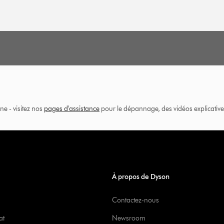
ne - visitez nos
pages d'assistance
pour le dépannage, des vidéos explicatives
À propos de Dyson
Contactez-nous
at
Newsroom