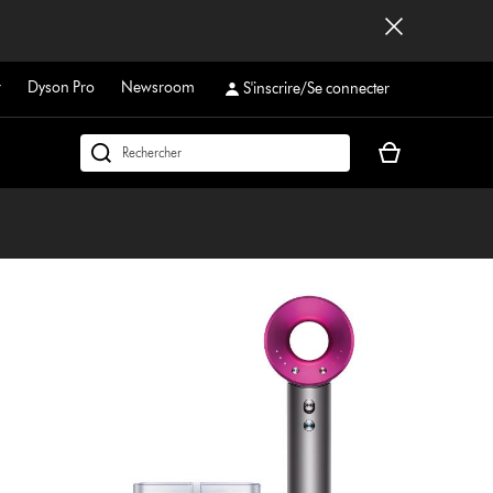
r
Dyson Pro
Newsroom
S'inscrire/Se connecter
Votre
Rechercher
panier
dyson.ch
est
vide