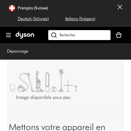
Sauter
Français (Suisse)
les
pages
Deutsch (Schweiz)
Italiano (Svizzera)
Votre
panier
Rechercher
est
dyson.ch
vide
Dépannage
Mettons votre appareil en