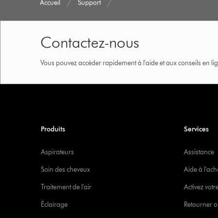
Accueil
Support
Contactez-nous
Vous pouvez accéder rapidement à l'aide et aux conseils en lig
Produits
Services
Aspirateurs
Assistance
Soin des cheveux
Aide à l'ach
Traitement de l'air
Activez votr
Éclairage
Retourner o