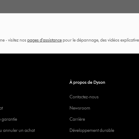
ne - visitez nos
pages d'assistance
pour le dépannage, des vidéos explicatives
À propos de Dyson
Contactez-nous
at
Newsroom
e garantie
Carrière
u annuler un achat
Développement durable