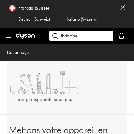
Sauter
Français (Suisse)
les
pages
Deutsch (Schweiz)
Italiano (Svizzera)
Votre
panier
Rechercher
est
dyson.ch
vide
Dépannage
Mettons votre appareil en