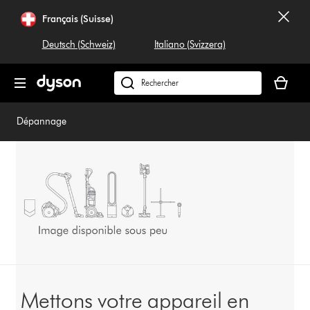
Sauter
Français (Suisse)
les
pages
Deutsch (Schweiz)
Italiano (Svizzera)
Votre
panier
Rechercher
est
dyson.ch
vide
Dépannage
Mettons votre appareil en