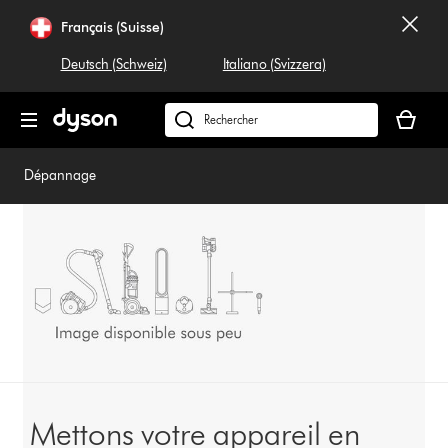
Sauter
Français (Suisse)
les
pages
Deutsch (Schweiz)
Italiano (Svizzera)
Votre
panier
Rechercher
est
dyson.ch
vide
Dépannage
Mettons votre appareil en