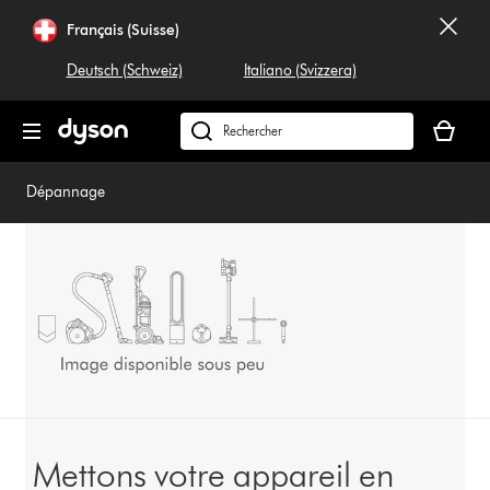
Sauter
Français (Suisse)
les
pages
Deutsch (Schweiz)
Italiano (Svizzera)
Votre
panier
Rechercher
est
dyson.ch
vide
Dépannage
Mettons votre appareil en