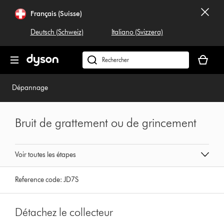
Sauter
Français (Suisse)
les
pages
Deutsch (Schweiz)
Italiano (Svizzera)
Votre
panier
Rechercher
est
dyson.ch
vide
Dépannage
Bruit de grattement ou de grincement
Voir toutes les étapes
Reference code:
JD7S
Détachez le collecteur