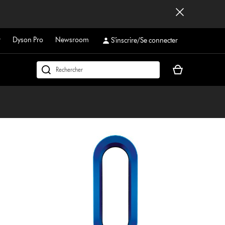
r
Dyson Pro
Newsroom
S'inscrire/Se connecter
Votre
Rechercher
panier
dyson.ch
est
vide